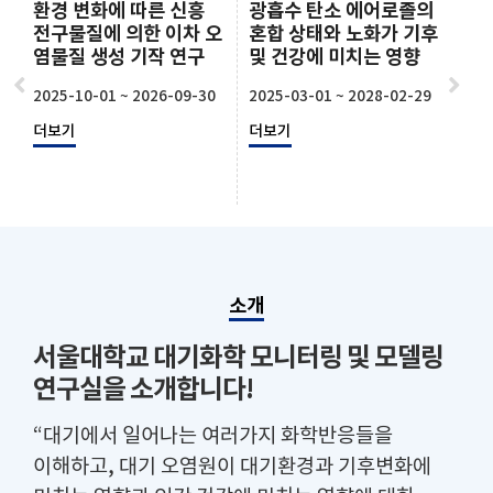
환경 변화에 따른 신흥
광흡수 탄소 에어로졸의
대
전구물질에 의한 이차 오
혼합 상태와 노화가 기후
한 
염물질 생성 기작 연구
및 건강에 미치는 영향
로졸
스템
2025-10-01 ~ 2026-09-30
2025-03-01 ~ 2028-02-29
성
더보기
더보기
202
더
소개
서울대학교 대기화학 모니터링 및 모델링
연구실을 소개합니다!
“대기에서 일어나는 여러가지 화학반응들을
이해하고, 대기 오염원이 대기환경과 기후변화에