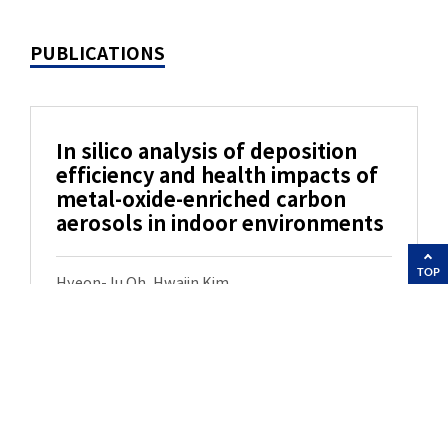
PUBLICATIONS
In silico analysis of deposition
efficiency and health impacts of
metal-oxide-enriched carbon
aerosols in indoor environments
TOP
Hyeon-Ju Oh, Hwajin Kim
2026
Ecotoxicology and Environmental Safety