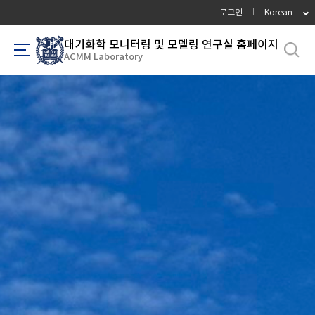
바
로그인
Korean
로
가
대기화학 모니터링 및 모델링 연구실 홈페이지
ACMM Laboratory
기
메
뉴