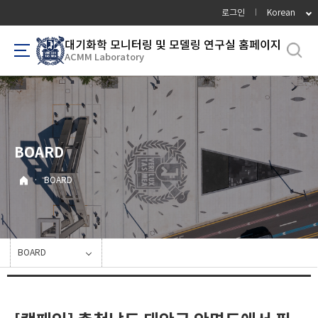
바
로그인
Korean
로
가
대기화학 모니터링 및 모델링 연구실 홈페이지
ACMM Laboratory
기
메
뉴
BOARD
·
BOARD
BOARD