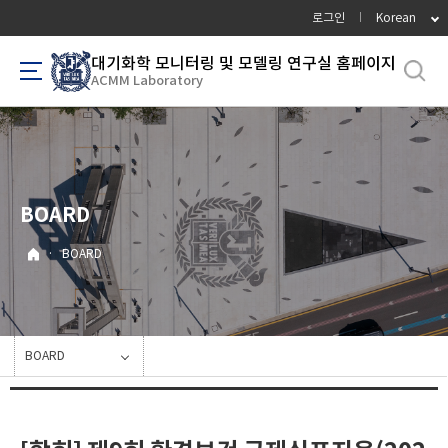
바
로그인
Korean
로
가
대기화학 모니터링 및 모델링 연구실 홈페이지
ACMM Laboratory
기
메
뉴
BOARD
·
BOARD
BOARD