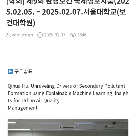
[학회] 제9회 환경보건 국제심포지움(202
5.02.05. ~ 2025.02.07.서울대학교(보
건대학원)
admacmm
2025-02-17
1646
구두발표
Qihua Hu. Unraveling Drivers of Secondary Pollutant
Formation using Explainable Machine Learning: Insigh
ts for Urban Air Quality
Management