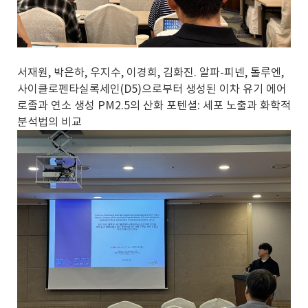
서재원, 박은하, 우지수, 이경희, 김화진. 알파-피넨, 톨루엔,
사이클로펜타실록세인(D5)으로부터 생성된 이차 유기 에어
로졸과 연소 생성 PM2.5의 산화 포텐셜: 세포 노출과 화학적
분석법의 비교