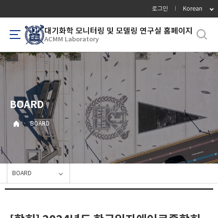
바
로그인
Korean
로
가
대기화학 모니터링 및 모델링 연구실 홈페이지
ACMM Laboratory
기
메
뉴
BOARD
·
BOARD
BOARD